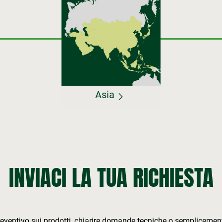
Asia
INVIACI LA TUA RICHIESTA
preventivo sui prodotti, chiarire domande tecniche o semplicemen